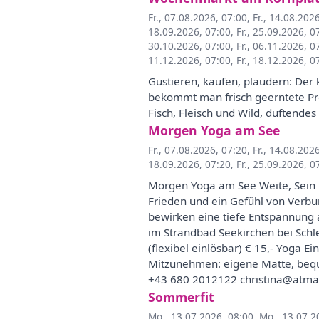
Fr., 07.08.2026, 07:00
,
Fr., 14.08.202
18.09.2026, 07:00
,
Fr., 25.09.2026, 0
30.10.2026, 07:00
,
Fr., 06.11.2026, 0
11.12.2026, 07:00
,
Fr., 18.12.2026, 0
Gustieren, kaufen, plaudern: Der 
bekommt man frisch geerntete Pro
Fisch, Fleisch und Wild, duftend
Morgen Yoga am See
Fr., 07.08.2026, 07:20
,
Fr., 14.08.202
18.09.2026, 07:20
,
Fr., 25.09.2026, 0
Morgen Yoga am See Weite, Sein u
Frieden und ein Gefühl von Verbu
bewirken eine tiefe Entspannung 
im Strandbad Seekirchen bei Schl
(flexibel einlösbar) € 15,- Yoga 
Mitzunehmen: eigene Matte, bequ
+43 680 2012122 christina@atma
Sommerfit
Mo., 13.07.2026, 08:00
,
Mo., 13.07.2