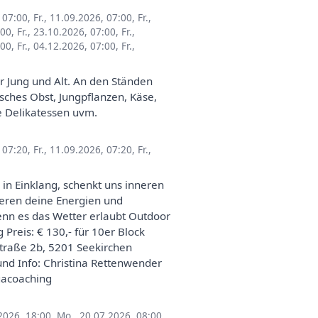
, 07:00
,
Fr., 11.09.2026, 07:00
,
Fr.,
:00
,
Fr., 23.10.2026, 07:00
,
Fr.,
:00
,
Fr., 04.12.2026, 07:00
,
Fr.,
r Jung und Alt. An den Ständen
ches Obst, Jungpflanzen, Käse,
e Delikatessen uvm.
, 07:20
,
Fr., 11.09.2026, 07:20
,
Fr.,
in Einklang, schenkt uns inneren
ieren deine Energien und
enn es das Wetter erlaubt Outdoor
reis: € 130,- für 10er Block
estraße 2b, 5201 Seekirchen
d Info: Christina Rettenwender
gacoaching
2026, 18:00
,
Mo., 20.07.2026, 08:00
,