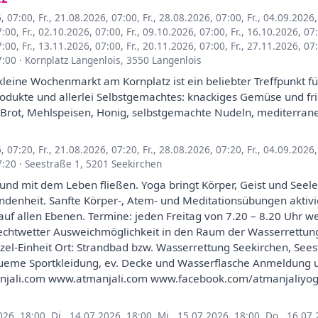
6, 07:00
,
Fr., 21.08.2026, 07:00
,
Fr., 28.08.2026, 07:00
,
Fr., 04.09.2026
7:00
,
Fr., 02.10.2026, 07:00
,
Fr., 09.10.2026, 07:00
,
Fr., 16.10.2026, 07
7:00
,
Fr., 13.11.2026, 07:00
,
Fr., 20.11.2026, 07:00
,
Fr., 27.11.2026, 07
7:00
·
Kornplatz Langenlois, 3550 Langenlois
kleine Wochenmarkt am Kornplatz ist ein beliebter Treffpunkt fü
dukte und allerlei Selbstgemachtes: knackiges Gemüse und fris
es Brot, Mehlspeisen, Honig, selbstgemachte Nudeln, mediterran
6, 07:20
,
Fr., 21.08.2026, 07:20
,
Fr., 28.08.2026, 07:20
,
Fr., 04.09.2026
7:20
·
Seestraße 1, 5201 Seekirchen
nd mit dem Leben fließen. Yoga bringt Körper, Geist und Seele 
ndenheit. Sanfte Körper-, Atem- und Meditationsübungen aktiv
auf allen Ebenen. Termine: jeden Freitag von 7.20 – 8.20 Uhr w
echtwetter Ausweichmöglichkeit in den Raum der Wasserrettung P
Einzel-Einheit Ort: Strandbad bzw. Wasserrettung Seekirchen, Se
eme Sportkleidung, ev. Decke und Wasserflasche Anmeldung un
njali.com www.atmanjali.com www.facebook.com/atmanjaliyo
026, 18:00
,
Di., 14.07.2026, 18:00
,
Mi., 15.07.2026, 18:00
,
Do., 16.07.