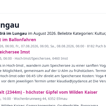
ungau
ndrä im Lungau
im August 2026. Beliebte Kategorien: Kultur,
t im Ballonfahren
26, 06:00
,
Fr., 07.08.2026, 06:00
,
Sa., 08.08.2026, 06:00
·
8182 Puch b
eichersee Imst
6, 06:00
·
Hoch-Imst/Speichersee, 6460 Imst
 in Hoch-Imst , wandern zum Speichersee zu einer sanften Yoga
ie Möglichkeit, gemeinsam auf der U-Alm zu frühstücken. Term
 Hoch-Imst oder 06:45 Uhr direkt am Speichersee Kosten: Yoga €
 vor dem jeweiligen Termin unter klaudia@joydance.at Die Vera
lt (2344m) - höchster Gipfel vom Wilden Kaiser
6, 16:00
·
Wochenbrunnweg 44, 6352 Ellmau
 Wilden Kaiser: Gamssängersteig, Gruttenhütte, Panorama.