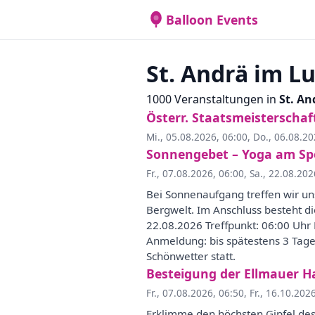
Balloon Events
St. Andrä im L
1000 Veranstaltungen in
St. A
Österr. Staatsmeisterschaf
Mi., 05.08.2026, 06:00
,
Do., 06.08.20
Sonnengebet – Yoga am Sp
Fr., 07.08.2026, 06:00
,
Sa., 22.08.202
Bei Sonnenaufgang treffen wir uns
Bergwelt. Im Anschluss besteht d
22.08.2026 Treffpunkt: 06:00 Uhr
Anmeldung: bis spätestens 3 Tage
Schönwetter statt.
Besteigung der Ellmauer Ha
Fr., 07.08.2026, 06:50
,
Fr., 16.10.202
Erklimme den höchsten Gipfel des