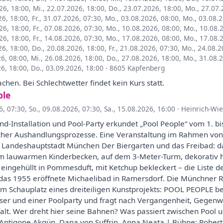
26, 18:00
,
Mi., 22.07.2026, 18:00
,
Do., 23.07.2026, 18:00
,
Mo., 27.07.
26, 18:00
,
Fr., 31.07.2026, 07:30
,
Mo., 03.08.2026, 08:00
,
Mo., 03.08.2
26, 18:00
,
Fr., 07.08.2026, 07:30
,
Mo., 10.08.2026, 08:00
,
Mo., 10.08.
26, 18:00
,
Fr., 14.08.2026, 07:30
,
Mo., 17.08.2026, 08:00
,
Mo., 17.08.
26, 18:00
,
Do., 20.08.2026, 18:00
,
Fr., 21.08.2026, 07:30
,
Mo., 24.08.2
26, 08:00
,
Mi., 26.08.2026, 18:00
,
Do., 27.08.2026, 18:00
,
Mo., 31.08.
26, 18:00
,
Do., 03.09.2026, 18:00
·
8605 Kapfenberg
en. Bei Schlechtwetter findet kein Kurs statt.
ple
6, 07:30
,
So., 09.08.2026, 07:30
,
Sa., 15.08.2026, 16:00
·
Heinrich-Wi
-Installation und Pool-Party erkundet „Pool People“ vom 1. bi
licher Aushandlungsprozesse. Eine Veranstaltung im Rahmen von
r Landeshauptstadt München Der Biergarten und das Freibad: d
. Im lauwarmen Kinderbecken, auf dem 3-Meter-Turm, dekorativ 
eingehüllt in Pommesduft, mit Ketchup bekleckert – die Liste der
das 1955 eröffnete Michaelibad in Ramersdorf. Die Münchner R
 Schauplatz eines dreiteiligen Kunstprojekts: POOL PEOPLE be
sser und einer Poolparty und fragt nach Vergangenheit, Gegen
falt. Wer dreht hier seine Bahnen? Was passiert zwischen Pool
: Antigone Akgün, Dana von Suffrin, Anna Neata | Bühne: Robert