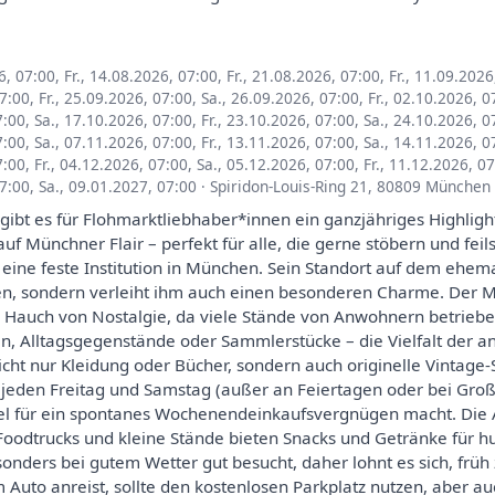
6, 07:00
,
Fr., 14.08.2026, 07:00
,
Fr., 21.08.2026, 07:00
,
Fr., 11.09.2026
07:00
,
Fr., 25.09.2026, 07:00
,
Sa., 26.09.2026, 07:00
,
Fr., 02.10.2026, 0
7:00
,
Sa., 17.10.2026, 07:00
,
Fr., 23.10.2026, 07:00
,
Sa., 24.10.2026, 0
7:00
,
Sa., 07.11.2026, 07:00
,
Fr., 13.11.2026, 07:00
,
Sa., 14.11.2026, 0
7:00
,
Fr., 04.12.2026, 07:00
,
Sa., 05.12.2026, 07:00
,
Fr., 11.12.2026, 0
07:00
,
Sa., 09.01.2027, 07:00
·
Spiridon-Louis-Ring 21, 80809 München
gibt es für Flohmarktliebhaber*innen ein ganzjähriges Highligh
uf Münchner Flair – perfekt für alle, die gerne stöbern und fei
en eine feste Institution in München. Sein Standort auf dem eh
gen, sondern verleiht ihm auch einen besonderen Charme. Der Ma
Hauch von Nostalgie, da viele Stände von Anwohnern betriebe
ten, Alltagsgegenstände oder Sammlerstücke – die Vielfalt der 
cht nur Kleidung oder Bücher, sondern auch originelle Vintage
t jeden Freitag und Samstag (außer an Feiertagen oder bei Gr
Ziel für ein spontanes Wochenendeinkaufsvergnügen macht. Die 
 Foodtrucks und kleine Stände bieten Snacks und Getränke für h
onders bei gutem Wetter gut besucht, daher lohnt es sich, frü
 Auto anreist, sollte den kostenlosen Parkplatz nutzen, aber au