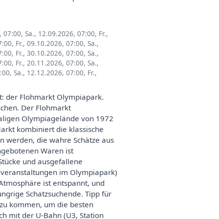
, 07:00
,
Sa., 12.09.2026, 07:00
,
Fr.,
7:00
,
Fr., 09.10.2026, 07:00
,
Sa.,
7:00
,
Fr., 30.10.2026, 07:00
,
Sa.,
7:00
,
Fr., 20.11.2026, 07:00
,
Sa.,
7:00
,
Sa., 12.12.2026, 07:00
,
Fr.,
t: der Flohmarkt Olympiapark.
lschen. Der Flohmarkt
emaligen Olympiagelände von 1972
rkt kombiniert die klassische
n werden, die wahre Schätze aus
angebotenen Waren ist
-Stücke und ausgefallene
oßveranstaltungen im Olympiapark)
Atmosphäre ist entspannt, und
ungrige Schatzsuchende. Tipp für
h zu kommen, um die besten
ch mit der U-Bahn (U3, Station