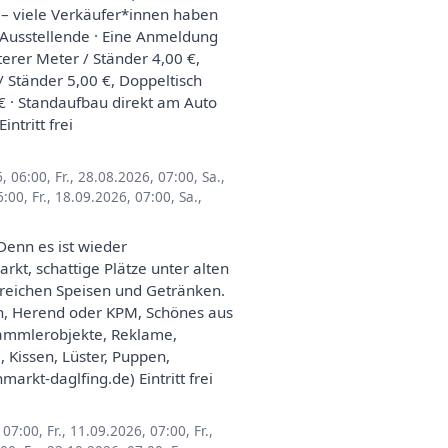
 – viele Verkäufer*innen haben
r Ausstellende · Eine Anmeldung
iterer Meter / Ständer 4,00 €,
/ Ständer 5,00 €, Doppeltisch
 € · Standaufbau direkt am Auto
ntritt frei
6, 06:00
,
Fr., 28.08.2026, 07:00
,
Sa.,
6:00
,
Fr., 18.09.2026, 07:00
,
Sa.,
enn es ist wieder
kt, schattige Plätze unter alten
eichen Speisen und Getränken.
sen, Herend oder KPM, Schönes aus
 Sammlerobjekte, Reklame,
Kissen, Lüster, Puppen,
arkt-daglfing.de) Eintritt frei
, 07:00
,
Fr., 11.09.2026, 07:00
,
Fr.,