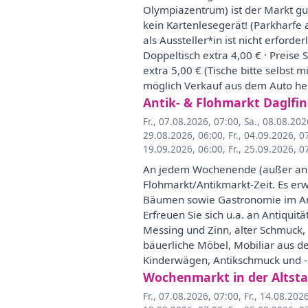
Olympiazentrum) ist der Markt gu
kein Kartenlesegerät! (Parkharfe 
als Aussteller*in ist nicht erforde
Doppeltisch extra 4,00 € · Preise 
extra 5,00 € (Tische bitte selbst
möglich Verkauf aus dem Auto hera
Antik- & Flohmarkt Daglfi
Fr., 07.08.2026, 07:00
,
Sa., 08.08.202
29.08.2026, 06:00
,
Fr., 04.09.2026, 0
19.09.2026, 06:00
,
Fr., 25.09.2026, 0
An jedem Wochenende (außer an Fe
Flohmarkt/Antikmarkt-Zeit. Es erw
Bäumen sowie Gastronomie im An
Erfreuen Sie sich u.a. an Antiqui
Messing und Zinn, alter Schmuck,
bäuerliche Möbel, Mobiliar aus d
Kinderwägen, Antikschmuck und -spi
Wochenmarkt in der Altsta
Fr., 07.08.2026, 07:00
,
Fr., 14.08.202