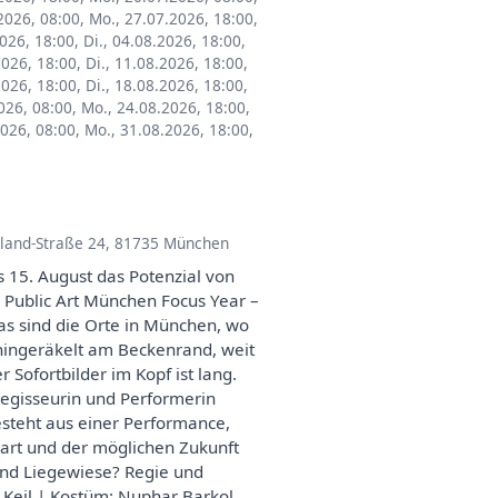
2026, 08:00
,
Mo., 27.07.2026, 18:00
,
026, 18:00
,
Di., 04.08.2026, 18:00
,
2026, 18:00
,
Di., 11.08.2026, 18:00
,
2026, 18:00
,
Di., 18.08.2026, 18:00
,
026, 08:00
,
Mo., 24.08.2026, 18:00
,
2026, 08:00
,
Mo., 31.08.2026, 18:00
,
eland-Straße 24, 81735 München
s 15. August das Potenzial von
 Public Art München Focus Year –
as sind die Orte in München, wo
hingeräkelt am Beckenrand, weit
 Sofortbilder im Kopf ist lang.
egisseurin und Performerin
steht aus einer Performance,
wart und der möglichen Zukunft
 und Liegewiese? Regie und
 Keil | Kostüm: Nuphar Barkol,