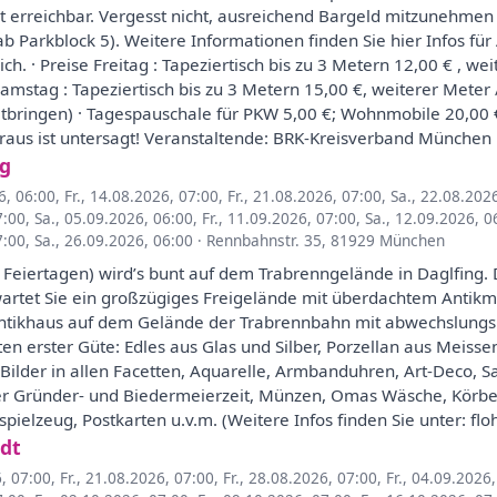
t erreichbar. Vergesst nicht, ausreichend Bargeld mitzunehmen
ab Parkblock 5). Weitere Informationen finden Sie hier Infos fü
rlich. · Preise Freitag : Tapeziertisch bis zu 3 Metern 12,00 € , we
Samstag : Tapeziertisch bis zu 3 Metern 15,00 €, weiterer Meter 
 mitbringen) · Tagespauschale für PKW 5,00 €; Wohnmobile 20,00
us ist untersagt! Veranstaltende: BRK-Kreisverband München Ei
ng
6, 06:00
,
Fr., 14.08.2026, 07:00
,
Fr., 21.08.2026, 07:00
,
Sa., 22.08.202
7:00
,
Sa., 05.09.2026, 06:00
,
Fr., 11.09.2026, 07:00
,
Sa., 12.09.2026, 0
7:00
,
Sa., 26.09.2026, 06:00
·
Rennbahnstr. 35, 81929 München
iertagen) wird’s bunt auf dem Trabrenngelände in Daglfing. D
artet Sie ein großzügiges Freigelände mit überdachtem Antikmar
tikhaus auf dem Gelände der Trabrennbahn mit abwechslungsr
täten erster Güte: Edles aus Glas und Silber, Porzellan aus Meis
 Bilder in allen Facetten, Aquarelle, Armbanduhren, Art-Deco,
er Gründer- und Biedermeierzeit, Münzen, Omas Wäsche, Körbe, 
elzeug, Postkarten u.v.m. (Weitere Infos finden Sie unter: flohm
dt
6, 07:00
,
Fr., 21.08.2026, 07:00
,
Fr., 28.08.2026, 07:00
,
Fr., 04.09.2026