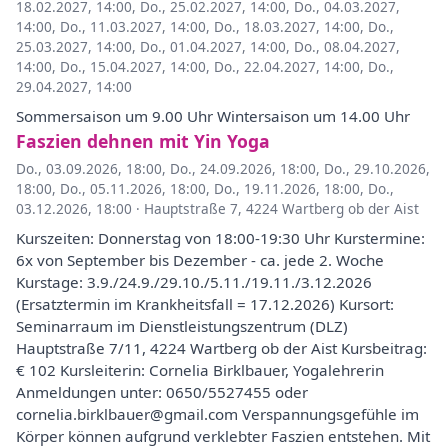
18.02.2027, 14:00
,
Do., 25.02.2027, 14:00
,
Do., 04.03.2027,
14:00
,
Do., 11.03.2027, 14:00
,
Do., 18.03.2027, 14:00
,
Do.,
25.03.2027, 14:00
,
Do., 01.04.2027, 14:00
,
Do., 08.04.2027,
14:00
,
Do., 15.04.2027, 14:00
,
Do., 22.04.2027, 14:00
,
Do.,
29.04.2027, 14:00
Sommersaison um 9.00 Uhr Wintersaison um 14.00 Uhr
Faszien dehnen mit Yin Yoga
Do., 03.09.2026, 18:00
,
Do., 24.09.2026, 18:00
,
Do., 29.10.2026,
18:00
,
Do., 05.11.2026, 18:00
,
Do., 19.11.2026, 18:00
,
Do.,
03.12.2026, 18:00
·
Hauptstraße 7, 4224 Wartberg ob der Aist
Kurszeiten: Donnerstag von 18:00-19:30 Uhr Kurstermine:
6x von September bis Dezember - ca. jede 2. Woche
Kurstage: 3.9./24.9./29.10./5.11./19.11./3.12.2026
(Ersatztermin im Krankheitsfall = 17.12.2026) Kursort:
Seminarraum im Dienstleistungszentrum (DLZ)
Hauptstraße 7/11, 4224 Wartberg ob der Aist Kursbeitrag:
€ 102 Kursleiterin: Cornelia Birklbauer, Yogalehrerin
Anmeldungen unter: 0650/5527455 oder
cornelia.birklbauer@gmail.com Verspannungsgefühle im
Körper können aufgrund verklebter Faszien entstehen. Mit