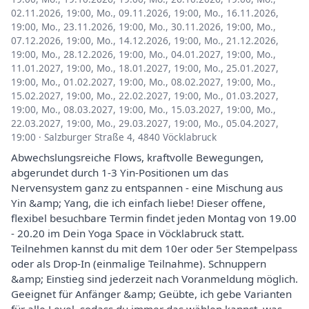
02.11.2026, 19:00
,
Mo., 09.11.2026, 19:00
,
Mo., 16.11.2026,
19:00
,
Mo., 23.11.2026, 19:00
,
Mo., 30.11.2026, 19:00
,
Mo.,
07.12.2026, 19:00
,
Mo., 14.12.2026, 19:00
,
Mo., 21.12.2026,
19:00
,
Mo., 28.12.2026, 19:00
,
Mo., 04.01.2027, 19:00
,
Mo.,
11.01.2027, 19:00
,
Mo., 18.01.2027, 19:00
,
Mo., 25.01.2027,
19:00
,
Mo., 01.02.2027, 19:00
,
Mo., 08.02.2027, 19:00
,
Mo.,
15.02.2027, 19:00
,
Mo., 22.02.2027, 19:00
,
Mo., 01.03.2027,
19:00
,
Mo., 08.03.2027, 19:00
,
Mo., 15.03.2027, 19:00
,
Mo.,
22.03.2027, 19:00
,
Mo., 29.03.2027, 19:00
,
Mo., 05.04.2027,
19:00
·
Salzburger Straße 4, 4840 Vöcklabruck
Abwechslungsreiche Flows, kraftvolle Bewegungen,
abgerundet durch 1-3 Yin-Positionen um das
Nervensystem ganz zu entspannen - eine Mischung aus
Yin &amp; Yang, die ich einfach liebe! Dieser offene,
flexibel besuchbare Termin findet jeden Montag von 19.00
- 20.20 im Dein Yoga Space in Vöcklabruck statt.
Teilnehmen kannst du mit dem 10er oder 5er Stempelpass
oder als Drop-In (einmalige Teilnahme). Schnuppern
&amp; Einstieg sind jederzeit nach Voranmeldung möglich.
Geeignet für Anfänger &amp; Geübte, ich gebe Varianten