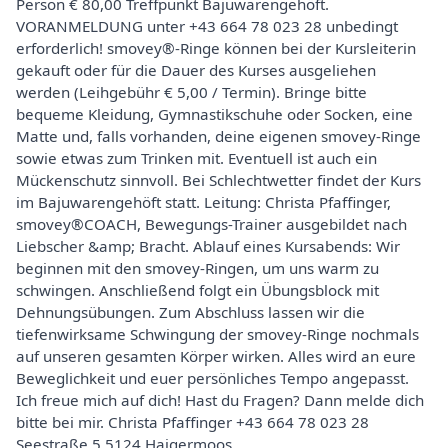
Person € 80,00 Treffpunkt Bajuwarengehöft.
VORANMELDUNG unter +43 664 78 023 28 unbedingt
erforderlich! smovey®-Ringe können bei der Kursleiterin
gekauft oder für die Dauer des Kurses ausgeliehen
werden (Leihgebühr € 5,00 / Termin). Bringe bitte
bequeme Kleidung, Gymnastikschuhe oder Socken, eine
Matte und, falls vorhanden, deine eigenen smovey-Ringe
sowie etwas zum Trinken mit. Eventuell ist auch ein
Mückenschutz sinnvoll. Bei Schlechtwetter findet der Kurs
im Bajuwarengehöft statt. Leitung: Christa Pfaffinger,
smovey®COACH, Bewegungs-Trainer ausgebildet nach
Liebscher &amp; Bracht. Ablauf eines Kursabends: Wir
beginnen mit den smovey-Ringen, um uns warm zu
schwingen. Anschließend folgt ein Übungsblock mit
Dehnungsübungen. Zum Abschluss lassen wir die
tiefenwirksame Schwingung der smovey-Ringe nochmals
auf unseren gesamten Körper wirken. Alles wird an eure
Beweglichkeit und euer persönliches Tempo angepasst.
Ich freue mich auf dich! Hast du Fragen? Dann melde dich
bitte bei mir. Christa Pfaffinger +43 664 78 023 28
Seestraße 5 5124 Haigermoos