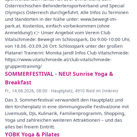
Österreichischen Behindertensportverband und Special
Olympics Österreich durchgeführt. Alle Infos zu Terminen
und Standorten in der Nähe unter: www.bewegt-im-
park.at. Kostenlos, einfach vorbeikommen (ohne
Anmeldung!) 👉 Unser Angebot vom Verein Club
Vitalschmiede: Bewegt im Schlosspark, Do 9:00-10:00 Uhr,
von 18.06.-03.09.26 Ort: Schlosspark unter der großen
Platane! Trainerin: Monika Jandl Infos Club Vitalschmiede:
https://www.vitalschmiede.at/club-vitalschmiede-
gruppentraining/
SOMMERFESTIVAL - NEU! Sunrise Yoga &
Breakfast
Fr., 14.08.2026, 08:00
·
Hauptplatz, 4910 Ried im Innkreis
Das 3. Sommerfestival verwandelt den Hauptplatz und
den Kirchenplatz in eine stimmungsvolle Festivalzone mit
Livemusik, DJs, Kulinarik, Familienprogramm, Shopping,
Yoga und zahlreichen weiteren Attraktionen – und das
alles bei freiem Eintritt.
YOBK Yoga & Pilates