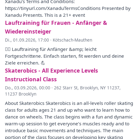
Xanadu's Terms and Conditions:
https://tinyurl.com/XanaduTermsConditions Presented by
Xanadu Presents. This is a 21+ event
Lauftraining für Frauen - Anfänger &
Wiedereinsteiger
Di., 01.09.2026, 17:00
·
Kötschach-Mauthen
🏃‍♂️ Lauftraining für Anfänger &amp; leicht
Fortgeschrittene. Einfach starten, fit werden und deine
Ziele erreichen. 💪
Skaterobics - All Experience Levels
Instructional Class
Do., 03.09.2026, 00:00
·
262 Starr St, Brooklyn, NY 11237,
11237 Brooklyn
About Skaterobics Skaterobics is an all-levels roller skating
class for adults ages 21 and up who want to learn how to
dance on wheels. The class begins with a fun and dynamic
warm-up session to get everyone’s muscles ready and to
introduce basic movements and techniques. The main
portion of the class focuses on developing key skating