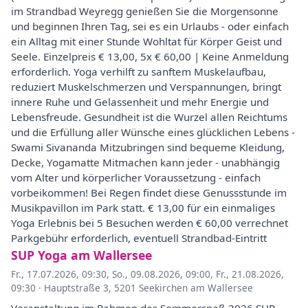
im Strandbad Weyregg genießen Sie die Morgensonne
und beginnen Ihren Tag, sei es ein Urlaubs - oder einfach
ein Alltag mit einer Stunde Wohltat für Körper Geist und
Seele. Einzelpreis € 13,00, 5x € 60,00 | Keine Anmeldung
erforderlich. Yoga verhilft zu sanftem Muskelaufbau,
reduziert Muskelschmerzen und Verspannungen, bringt
innere Ruhe und Gelassenheit und mehr Energie und
Lebensfreude. Gesundheit ist die Wurzel allen Reichtums
und die Erfüllung aller Wünsche eines glücklichen Lebens -
Swami Sivananda Mitzubringen sind bequeme Kleidung,
Decke, Yogamatte Mitmachen kann jeder - unabhängig
vom Alter und körperlicher Voraussetzung - einfach
vorbeikommen! Bei Regen findet diese Genussstunde im
Musikpavillon im Park statt. € 13,00 für ein einmaliges
Yoga Erlebnis bei 5 Besuchen werden € 60,00 verrechnet
Parkgebühr erforderlich, eventuell Strandbad-Eintritt
SUP Yoga am Wallersee
Fr., 17.07.2026, 09:30
,
So., 09.08.2026, 09:00
,
Fr., 21.08.2026,
09:30
·
Hauptstraße 3, 5201 Seekirchen am Wallersee