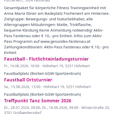
Fischerwirt, 5324 Faistenau
Gesamtpaket für körperliche Fitness Trainingseinheit mit
Anna Maria Ebner am Badeplatz Fischerwirt am Hintersee.
Zielgruppe: Bewegungs- und Naturliebhaber, alle
Altersgruppen Mitzubringen: Matte, Trinkflasche,
bequeme Kleidung Keine Anmeldung notwendig! Aktiv-
Pass Faistenau oder € 10,- pro Einheit. Infos zum Aktiv-
Pass Programm auf www.gesundes-faistenau.at
Zahlungskonditionen: Aktiv-Pass Faistenau oder € 10,- pro
Einheit
Faustball - Flutlichteinladungsturnier
Fr., 14.08.2026, 18:00
·
Höhnhart 19, 5251 Höhnhart
Faustballplatz (Borbet-GGW-Sportzentrum)
Faustball Ortsturnier
Sa., 15.08.2026, 13:00
·
Höhnhart 19, 5251 Höhnhart
Faustballplatz (Borbet-GGW-Sportzentrum)
Treffpunkt Tanz Sommer 2026
Di., 28.07.2026, 09:00
,
Di., 18.08.2026, 09:00
·
Winzerstraße 20,
3701 Großweikersdorf