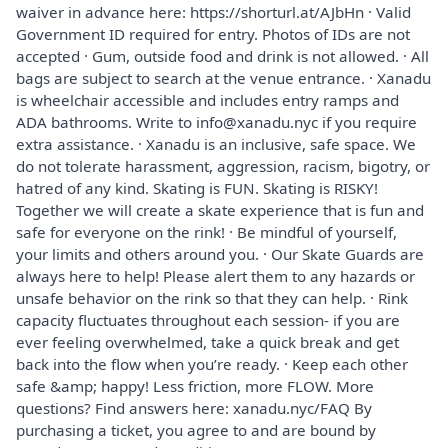
waiver in advance here: https://shorturl.at/AJbHn · Valid
Government ID required for entry. Photos of IDs are not
accepted · Gum, outside food and drink is not allowed. · All
bags are subject to search at the venue entrance. · Xanadu
is wheelchair accessible and includes entry ramps and
ADA bathrooms. Write to info@xanadu.nyc if you require
extra assistance. · Xanadu is an inclusive, safe space. We
do not tolerate harassment, aggression, racism, bigotry, or
hatred of any kind. Skating is FUN. Skating is RISKY!
Together we will create a skate experience that is fun and
safe for everyone on the rink! · Be mindful of yourself,
your limits and others around you. · Our Skate Guards are
always here to help! Please alert them to any hazards or
unsafe behavior on the rink so that they can help. · Rink
capacity fluctuates throughout each session- if you are
ever feeling overwhelmed, take a quick break and get
back into the flow when you’re ready. · Keep each other
safe &amp; happy! Less friction, more FLOW. More
questions? Find answers here: xanadu.nyc/FAQ By
purchasing a ticket, you agree to and are bound by