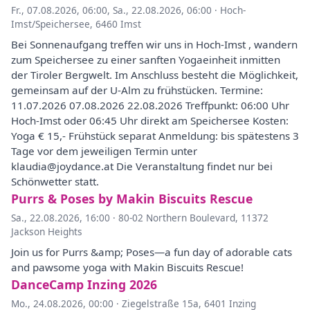
Fr., 07.08.2026, 06:00
,
Sa., 22.08.2026, 06:00
·
Hoch-
Imst/Speichersee, 6460 Imst
Bei Sonnenaufgang treffen wir uns in Hoch-Imst , wandern
zum Speichersee zu einer sanften Yogaeinheit inmitten
der Tiroler Bergwelt. Im Anschluss besteht die Möglichkeit,
gemeinsam auf der U-Alm zu frühstücken. Termine:
11.07.2026 07.08.2026 22.08.2026 Treffpunkt: 06:00 Uhr
Hoch-Imst oder 06:45 Uhr direkt am Speichersee Kosten:
Yoga € 15,- Frühstück separat Anmeldung: bis spätestens 3
Tage vor dem jeweiligen Termin unter
klaudia@joydance.at Die Veranstaltung findet nur bei
Schönwetter statt.
Purrs & Poses by Makin Biscuits Rescue
Sa., 22.08.2026, 16:00
·
80-02 Northern Boulevard, 11372
Jackson Heights
Join us for Purrs &amp; Poses—a fun day of adorable cats
and pawsome yoga with Makin Biscuits Rescue!
DanceCamp Inzing 2026
Mo., 24.08.2026, 00:00
·
Ziegelstraße 15a, 6401 Inzing