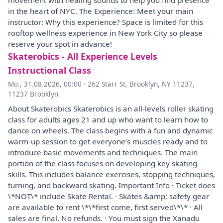
movement with healing sounds to help you find presence
in the heart of NYC. The Experience: Meet your main
instructor: Why this experience? Space is limited for this
rooftop wellness experience in New York City so please
reserve your spot in advance!
Skaterobics - All Experience Levels
Instructional Class
Mo., 31.08.2026, 00:00
·
262 Starr St, Brooklyn, NY 11237,
11237 Brooklyn
About Skaterobics Skaterobics is an all-levels roller skating
class for adults ages 21 and up who want to learn how to
dance on wheels. The class begins with a fun and dynamic
warm-up session to get everyone’s muscles ready and to
introduce basic movements and techniques. The main
portion of the class focuses on developing key skating
skills. This includes balance exercises, stopping techniques,
turning, and backward skating. Important Info · Ticket does
\*NOT\* include Skate Rental. · Skates &amp; safety gear
are available to rent \*\*first come, first served\*\* · All
sales are final. No refunds. · You must sign the Xanadu