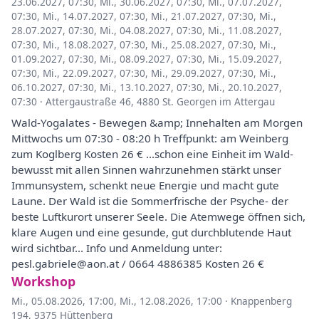
23.06.2027, 07:30
,
Mi., 30.06.2027, 07:30
,
Mi., 07.07.2027,
07:30
,
Mi., 14.07.2027, 07:30
,
Mi., 21.07.2027, 07:30
,
Mi.,
28.07.2027, 07:30
,
Mi., 04.08.2027, 07:30
,
Mi., 11.08.2027,
07:30
,
Mi., 18.08.2027, 07:30
,
Mi., 25.08.2027, 07:30
,
Mi.,
01.09.2027, 07:30
,
Mi., 08.09.2027, 07:30
,
Mi., 15.09.2027,
07:30
,
Mi., 22.09.2027, 07:30
,
Mi., 29.09.2027, 07:30
,
Mi.,
06.10.2027, 07:30
,
Mi., 13.10.2027, 07:30
,
Mi., 20.10.2027,
07:30
·
Attergaustraße 46, 4880 St. Georgen im Attergau
Wald-Yogalates - Bewegen &amp; Innehalten am Morgen
Mittwochs um 07:30 - 08:20 h Treffpunkt: am Weinberg
zum Koglberg Kosten 26 € ...schon eine Einheit im Wald-
bewusst mit allen Sinnen wahrzunehmen stärkt unser
Immunsystem, schenkt neue Energie und macht gute
Laune. Der Wald ist die Sommerfrische der Psyche- der
beste Luftkurort unserer Seele. Die Atemwege öffnen sich,
klare Augen und eine gesunde, gut durchblutende Haut
wird sichtbar... Info und Anmeldung unter:
pesl.gabriele@aon.at / 0664 4886385 Kosten 26 €
Workshop
Mi., 05.08.2026, 17:00
,
Mi., 12.08.2026, 17:00
·
Knappenberg
194, 9375 Hüttenberg