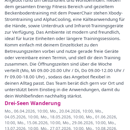
Angebot rund um Gesundheit und Wohlbefinden. Neben
dem gesamten Energy Fitness Bereich und gezieltem
Beckenbodentraining mit dem PowerChair stehen Xbody-
Stromtraining und AlphaCooling, eine Kälteanwendung für
die Hände, sowie Unterdruck und Infrarot-Trainingsgeräte
zur Verfügung. Das Ambiente ist modern und freundlich,
ideal für kurze Einheiten oder längere Trainingssessions.
Komm einfach mit deinem Einzelticket zu den
Betreuungszeiten vorbei und nutze gerade freie Geräte
oder vereinbare einen Termin, und stell dir dein Training
zusammen. Die Öffnungszeiten sind über die Woche
verteilt (Mo, Mi 09.00-20.00 Uhr / Di, Do 09.00-12.00 Uhr /
Fr 09.00-18.00 Uhr) , sodass das Angebot flexibel in
deinen Alltag passt. Das Team berät dich gern vor Ort und
unterstützt beim Einstieg in die Anwendungen, damit du
dein Wohlbefinden nachhaltig stärkst.
Drei-Seen Wanderung
Mo., 06.04.2026, 10:00
,
Mo., 20.04.2026, 10:00
,
Mo.,
04.05.2026, 10:00
,
Mo., 18.05.2026, 10:00
,
Mo., 01.06.2026,
10:00
,
Mo., 15.06.2026, 10:00
,
Mo., 29.06.2026, 10:00
,
Mo.,
13.07.2026, 10:00
,
Mo., 27.07.2026, 10:00
,
Mo., 10.08.2026,