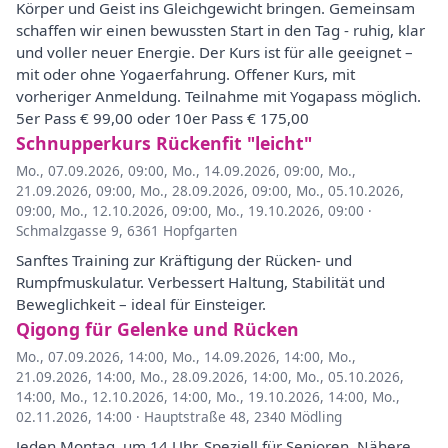
Körper und Geist ins Gleichgewicht bringen. Gemeinsam
schaffen wir einen bewussten Start in den Tag - ruhig, klar
und voller neuer Energie. Der Kurs ist für alle geeignet –
mit oder ohne Yogaerfahrung. Offener Kurs, mit
vorheriger Anmeldung. Teilnahme mit Yogapass möglich.
5er Pass € 99,00 oder 10er Pass € 175,00
Schnupperkurs Rückenfit "leicht"
Mo., 07.09.2026, 09:00
,
Mo., 14.09.2026, 09:00
,
Mo.,
21.09.2026, 09:00
,
Mo., 28.09.2026, 09:00
,
Mo., 05.10.2026,
09:00
,
Mo., 12.10.2026, 09:00
,
Mo., 19.10.2026, 09:00
·
Schmalzgasse 9, 6361 Hopfgarten
Sanftes Training zur Kräftigung der Rücken- und
Rumpfmuskulatur. Verbessert Haltung, Stabilität und
Beweglichkeit – ideal für Einsteiger.
Qigong für Gelenke und Rücken
Mo., 07.09.2026, 14:00
,
Mo., 14.09.2026, 14:00
,
Mo.,
21.09.2026, 14:00
,
Mo., 28.09.2026, 14:00
,
Mo., 05.10.2026,
14:00
,
Mo., 12.10.2026, 14:00
,
Mo., 19.10.2026, 14:00
,
Mo.,
02.11.2026, 14:00
·
Hauptstraße 48, 2340 Mödling
Jeden Montag, um 14 Uhr. Speziell für Senioren. Nähere