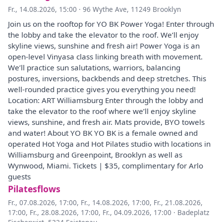
Fr., 14.08.2026, 15:00
·
96 Wythe Ave, 11249 Brooklyn
Join us on the rooftop for YO BK Power Yoga! Enter through
the lobby and take the elevator to the roof. We’ll enjoy
skyline views, sunshine and fresh air! Power Yoga is an
open-level Vinyasa class linking breath with movement.
We’ll practice sun salutations, warriors, balancing
postures, inversions, backbends and deep stretches. This
well-rounded practice gives you everything you need!
Location: ART Williamsburg Enter through the lobby and
take the elevator to the roof where we’ll enjoy skyline
views, sunshine, and fresh air. Mats provide, BYO towels
and water! About YO BK YO BK is a female owned and
operated Hot Yoga and Hot Pilates studio with locations in
Williamsburg and Greenpoint, Brooklyn as well as
Wynwood, Miami. Tickets | $35, complimentary for Arlo
guests
Pilatesflows
Fr., 07.08.2026, 17:00
,
Fr., 14.08.2026, 17:00
,
Fr., 21.08.2026,
17:00
,
Fr., 28.08.2026, 17:00
,
Fr., 04.09.2026, 17:00
·
Badeplatz