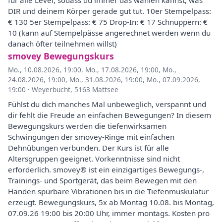
für alle Level, sodass du immer das wählen kannst, was
DIR und deinem Körper gerade gut tut. 10er Stempelpass:
€ 130 5er Stempelpass: € 75 Drop-In: € 17 Schnuppern: €
10 (kann auf Stempelpässe angerechnet werden wenn du
danach öfter teilnehmen willst)
smovey Bewegungskurs
Mo., 10.08.2026, 19:00
,
Mo., 17.08.2026, 19:00
,
Mo.,
24.08.2026, 19:00
,
Mo., 31.08.2026, 19:00
,
Mo., 07.09.2026,
19:00
·
Weyerbucht, 5163 Mattsee
Fühlst du dich manches Mal unbeweglich, verspannt und
dir fehlt die Freude an einfachen Bewegungen? In diesem
Bewegungskurs werden die tiefenwirksamen
Schwingungen der smovey-Ringe mit einfachen
Dehnübungen verbunden. Der Kurs ist für alle
Altersgruppen geeignet. Vorkenntnisse sind nicht
erforderlich. smovey® ist ein einzigartiges Bewegungs-,
Trainings- und Sportgerät, das beim Bewegen mit den
Händen spürbare Vibrationen bis in die Tiefenmuskulatur
erzeugt. Bewegungskurs, 5x ab Montag 10.08. bis Montag,
07.09.26 19:00 bis 20:00 Uhr, immer montags. Kosten pro